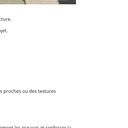
cture.
jet.
tes proches ou des textures
ement les espaces et renforcer la