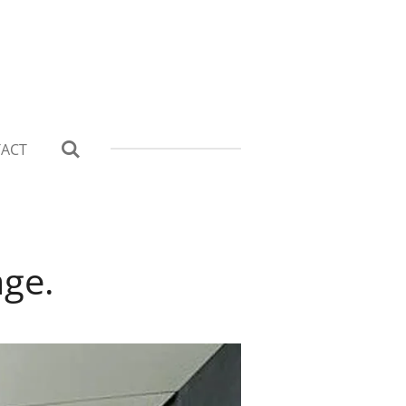
ACT
age.