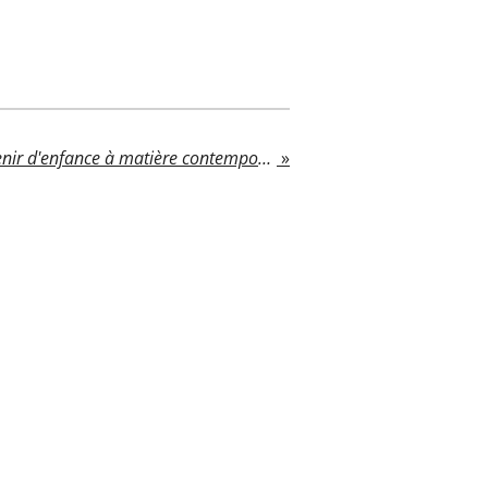
Le papier peint : de souvenir d'enfance à matière contemporaine.
»