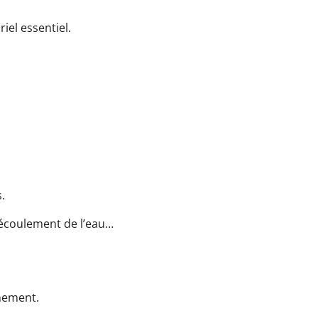
iel essentiel.
.
’écoulement de l’eau…
gnement.